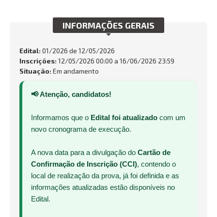
INTEGRIDADE
INFORMAÇÕES GERAIS
OUVIDORIA
Edital:
01/2026 de
12/05/2026
Busca:
Inscrições:
12/05/2026 00:00 a 16/06/2026 23:59
Situação:
Em andamento
📢 Atenção, candidatos!
BUSCAR
Informamos que o
Edital foi atualizado
com um
novo cronograma de execução.
A nova data para a divulgação do
Cartão de
Confirmação de Inscrição (CCI)
, contendo o
local de realização da prova, já foi definida e as
informações atualizadas estão disponíveis no
Edital.