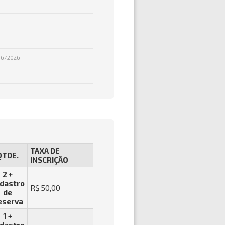
06/2026
TAXA DE
QTDE.
INSCRIÇÃO
2 +
dastro
R$ 50,00
de
eserva
1 +