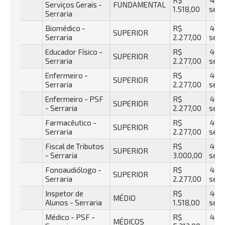
R$
40 h
Serviços Gerais -
FUNDAMENTAL
1.518,00
sema
Serraria
Biomédico -
R$
40 h
SUPERIOR
Serraria
2.277,00
sema
Educador Físico -
R$
40 h
SUPERIOR
Serraria
2.277,00
sema
Enfermeiro -
R$
40 h
SUPERIOR
Serraria
2.277,00
sema
Enfermeiro - PSF
R$
40 h
SUPERIOR
- Serraria
2.277,00
sema
Farmacêutico -
R$
40 h
SUPERIOR
Serraria
2.277,00
sema
Fiscal de Tributos
R$
40 h
SUPERIOR
- Serraria
3.000,00
sema
Fonoaudiólogo -
R$
40 h
SUPERIOR
Serraria
2.277,00
sema
Inspetor de
R$
40 h
MÉDIO
Alunos - Serraria
1.518,00
sema
Médico - PSF -
R$
40 h
MÉDICOS