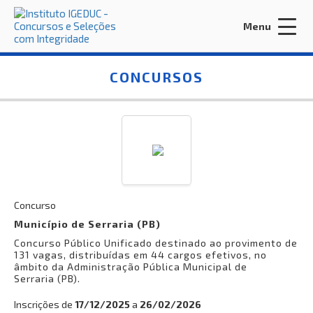
Menu
Acessar Área do Candidato:
CONCURSOS
ENTRAR
Esqueci a minha senha
Concurso
Município de Serraria (PB)
Concurso Público Unificado destinado ao provimento de
INÍCIO
131 vagas, distribuídas em 44 cargos efetivos, no
âmbito da Administração Pública Municipal de
CONTRATE-NOS
Serraria (PB).
EDITORA IGEDUC
Inscrições de
17/12/2025
a
26/02/2026