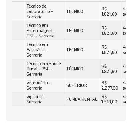
Técnico de
R$
40 h
Laboratório -
TÉCNICO
1.821,60
sema
Serraria
Técnico em
R$
40 h
Enfermagem -
TÉCNICO
1.821,60
sema
PSF - Serraria
Técnico em
R$
40 h
Farmácia -
TÉCNICO
1.821,60
sema
Serraria
Técnico em Saúde
R$
40 h
Bucal - PSF -
TÉCNICO
1.821,60
sema
Serraria
Veterinário -
R$
40 h
SUPERIOR
Serraria
2.277,00
sema
Vigilante -
R$
40 h
FUNDAMENTAL
Serraria
1.518,00
sema