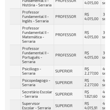
Fundamental II -
PROFESSOR
4.015,00
sema
História - Serraria
Professor
R$
30 h
Fundamental II -
PROFESSOR
4.015,00
sema
Inglês - Serraria
Professor
Fundamental II -
R$
30 h
PROFESSOR
Matemática -
4.015,00
sema
Serraria
Professor
Fundamental II -
R$
30 h
PROFESSOR
Português -
4.015,00
sema
Serraria
Psicólogo -
R$
40 h
SUPERIOR
Serraria
2.277,00
sema
Psicopedagogo -
R$
40 h
SUPERIOR
Serraria
2.277,00
sema
Secretário Escolar
R$
40 h
SUPERIOR
- Serraria
1.821,60
sema
Supervisor
R$
40 h
SUPERIOR
Escolar - Serraria
4.015,91
sema