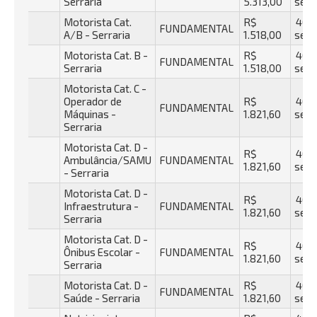
Serraria
5.313,00
sema
Motorista Cat.
R$
40 h
FUNDAMENTAL
A/B - Serraria
1.518,00
sema
Motorista Cat. B -
R$
40 h
FUNDAMENTAL
Serraria
1.518,00
sema
Motorista Cat. C -
Operador de
R$
40 h
FUNDAMENTAL
Máquinas -
1.821,60
sema
Serraria
Motorista Cat. D -
R$
40 h
Ambulância/SAMU
FUNDAMENTAL
1.821,60
sema
- Serraria
Motorista Cat. D -
R$
40 h
Infraestrutura -
FUNDAMENTAL
1.821,60
sema
Serraria
Motorista Cat. D -
R$
40 h
Ônibus Escolar -
FUNDAMENTAL
1.821,60
sema
Serraria
Motorista Cat. D -
R$
40 h
FUNDAMENTAL
Saúde - Serraria
1.821,60
sema