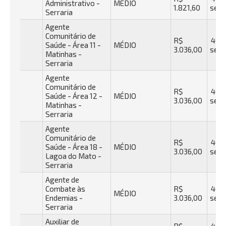
Administrativo -
MÉDIO
1.821,60
sema
Serraria
Agente
Comunitário de
R$
40 h
Saúde - Área 11 -
MÉDIO
3.036,00
sema
Matinhas -
Serraria
Agente
Comunitário de
R$
40 h
Saúde - Área 12 -
MÉDIO
3.036,00
sema
Matinhas -
Serraria
Agente
Comunitário de
R$
40 h
Saúde - Área 18 -
MÉDIO
3.036,00
sema
Lagoa do Mato -
Serraria
Agente de
Combate às
R$
40 h
MÉDIO
Endemias -
3.036,00
sema
Serraria
Auxiliar de