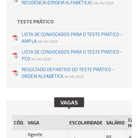
RESIDÊNCIA (ORDEM ALFABÉTICA)
06/04/2026
TESTE PRÁTICO
LISTA DE CONVOCADOS PARA O TESTE PRÁTICO -
AMPLA
06/04/2026
LISTA DE CONVOCADOS PARA O TESTE PRÁTICO -
PCD
06/04/2026
RESULTADO DEFINITIVO DO TESTE PRÁTICO -
ORDEM ALFABÉTICA
18/06/2026
VAGAS
CAR
CÓD.
VAGA
ESCOLARIDADE
SALÁRIO
HOR
Agente
R$
40 h