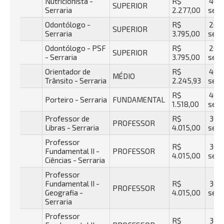
Nutricionista -
R$
40 h
SUPERIOR
Serraria
2.277,00
sema
Odontólogo -
R$
20 h
SUPERIOR
Serraria
3.795,00
sema
Odontólogo - PSF
R$
20 h
SUPERIOR
- Serraria
3.795,00
sema
Orientador de
R$
40 h
MÉDIO
Trânsito - Serraria
2.245,93
sema
R$
40 h
Porteiro - Serraria
FUNDAMENTAL
1.518,00
sema
Professor de
R$
30 h
PROFESSOR
Libras - Serraria
4.015,00
sema
Professor
R$
30 h
Fundamental II -
PROFESSOR
4.015,00
sema
Ciências - Serraria
Professor
Fundamental II -
R$
30 h
PROFESSOR
Geografia -
4.015,00
sema
Serraria
Professor
R$
30 h